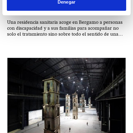
Casa Amoris Laetitia. Donde los
Denegar
niños enseñan a vivir
Una residencia sanitaria acoge en Bergamo a personas
con discapacidad y a sus familias para acompañar no
solo el tratamiento sino sobre todo el sentido de una
vida no exenta de dolor