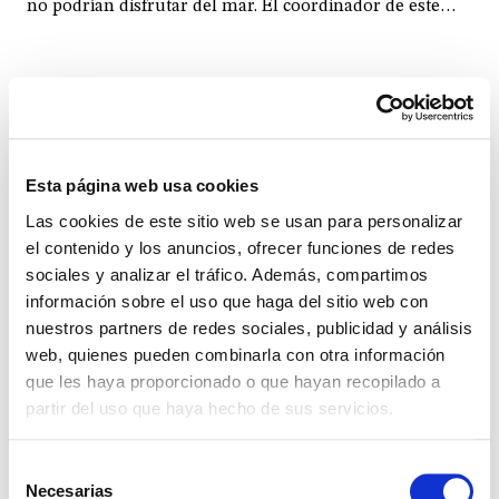
no podrían disfrutar del mar. El coordinador de este
proyecto comparte algunas de las cosas que ve suceder
en ese rincón de humanidad
Esta página web usa cookies
Las cookies de este sitio web se usan para personalizar
el contenido y los anuncios, ofrecer funciones de redes
sociales y analizar el tráfico. Además, compartimos
información sobre el uso que haga del sitio web con
nuestros partners de redes sociales, publicidad y análisis
web, quienes pueden combinarla con otra información
que les haya proporcionado o que hayan recopilado a
partir del uso que haya hecho de sus servicios.
IGLESIA
Selección
Necesarias
de