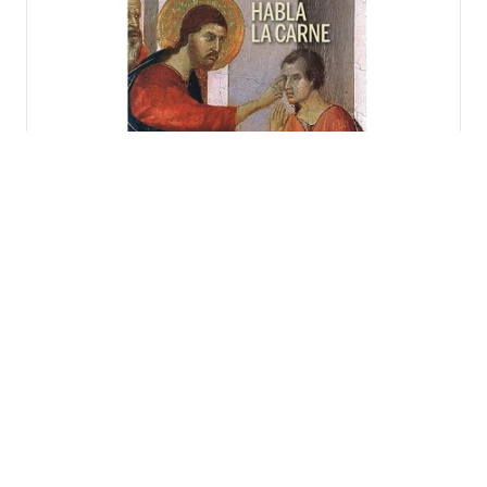
CULTURA
La alegría cristiana
Julio 2026
En el sí de una joven se encierra el misterio del
cristianismo: la encarnación del Verbo. Por eso, esta es
una religión de la carne