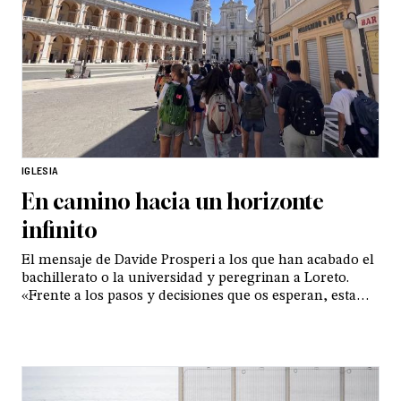
IGLESIA
En camino hacia un horizonte
infinito
El mensaje de Davide Prosperi a los que han acabado el
bachillerato o la universidad y peregrinan a Loreto.
«Frente a los pasos y decisiones que os esperan, esta
peregrinación es un paradigma de toda la existencia
cristiana: caminamos juntos, sosteniéndonos
mutuamente y siguiendo a alguien con autoridad que
nos guía hacia el lugar donde nos espera Aquella que
conoce el camino que tenemos preparado para nuestra