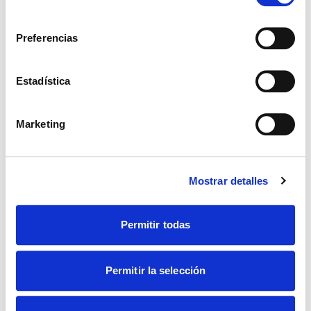
Asia y Pacífico. Ante una tarea
consentimiento
enorme
Preferencias
Desde Hong Kong, Japón, China, Taiwán, Malasia,
Filipinas... Tres días en Bali con un grupo de
responsables de CL del sureste asiático compartiendo
Estadística
los pequeños brotes que han visto –y ven– crecer en sus
países
Marketing
Mostrar detalles
Permitir todas
Permitir la selección
SOCIEDAD